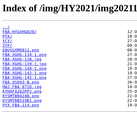
Index of /img/HY2021/img2021
../
FBA-HYGXHG020/
PYX/
YCY/
ZYP/
EBUSGXMO012.png
FBA-XGHG-134-1.png
FBA-XGHG-138.jpg
FBA-XGHG-139-1.jpg
FBA-XGHG-140-1.png
FBA-XGHG-142-1.png
FBA-XGHG-145-1.png
FBA-XS043-B.png
HWJ-FBA-071D.jpg
KYHQFA262PP2.png
KYSMTBB424B.png
KYSMTBB519B1.png
PYX-FBA-114.png