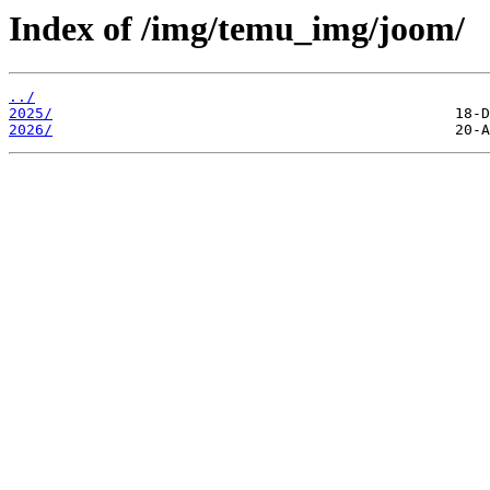
Index of /img/temu_img/joom/
../
2025/
2026/